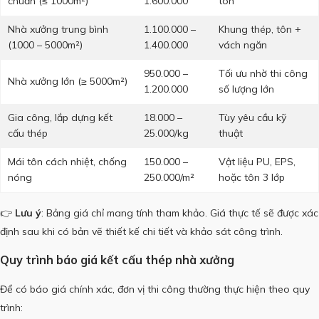
chuẩn (≤ 1000m²)
1.600.000
tôn
Nhà xưởng trung bình
1.100.000 –
Khung thép, tôn +
(1000 – 5000m²)
1.400.000
vách ngăn
950.000 –
Tối ưu nhờ thi công
Nhà xưởng lớn (≥ 5000m²)
1.200.000
số lượng lớn
Gia công, lắp dựng kết
18.000 –
Tùy yêu cầu kỹ
cấu thép
25.000/kg
thuật
Mái tôn cách nhiệt, chống
150.000 –
Vật liệu PU, EPS,
nóng
250.000/m²
hoặc tôn 3 lớp
👉
Lưu ý
: Bảng giá chỉ mang tính tham khảo. Giá thực tế sẽ được xác
định sau khi có bản vẽ thiết kế chi tiết và khảo sát công trình.
Quy trình báo giá kết cấu thép nhà xưởng
Để có báo giá chính xác, đơn vị thi công thường thực hiện theo quy
trình: