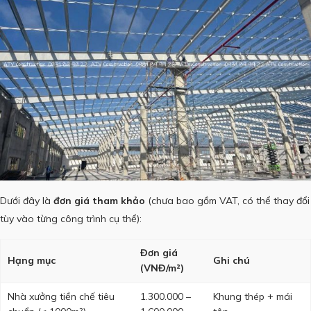
Dưới đây là
đơn giá tham khảo
(chưa bao gồm VAT, có thể thay đổi
tùy vào từng công trình cụ thể):
Đơn giá
Hạng mục
Ghi chú
(VNĐ/m²)
Nhà xưởng tiền chế tiêu
1.300.000 –
Khung thép + mái