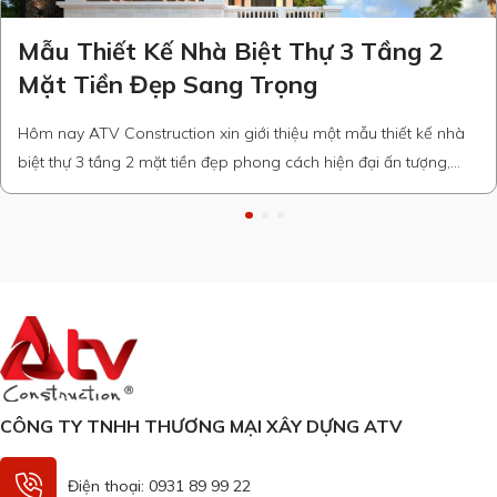
Mẫu Thiết Kế Nhà Biệt Thự 3 Tầng 2
Mặt Tiền Đẹp Sang Trọng
Hôm nay ATV Construction xin giới thiệu một mẫu thiết kế nhà
biệt thự 3 tầng 2 mặt tiền đẹp phong cách hiện đại ấn tượng,
sang trọng đang được nhiều người chú ý hiện nay. Biệt thự sở
hữu kiến trúc ngoại thất độc đáo cùng với đó là không gian nội
thất tiện nghi …
CÔNG TY TNHH THƯƠNG MẠI XÂY DỰNG ATV
Điện thoại: 0931 89 99 22