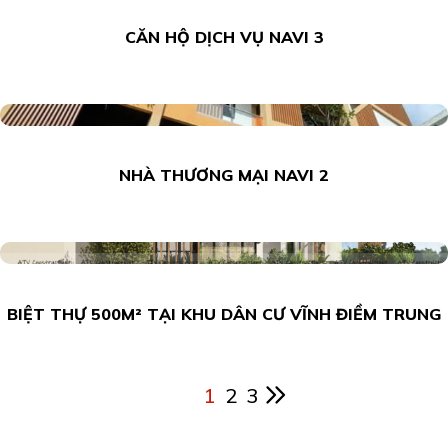
CĂN HỘ DỊCH VỤ NAVI 3
NHÀ THƯƠNG MẠI NAVI 2
BIỆT THỰ 500M² TẠI KHU DÂN CƯ VĨNH ĐIỀM TRUNG
1
2
3
You're on page