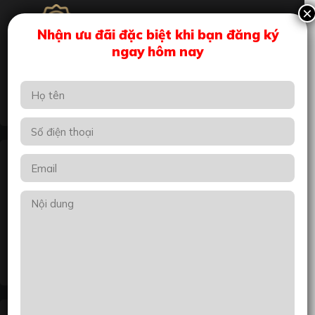
×
Nhận ưu đãi đặc biệt khi bạn đăng ký
ngay hôm nay
CHẤT LƯỢNG DỊCH VỤ
Đội ngũ nhân sự, chuyên viên tư vấn đều có trình độ chuyên
môn cao, nhiều năm kinh nghiệm trong lĩnh vực thiết kế
VẬT TƯ CHÍNH HÃNG
Luôn lựa chọn những nguyên vật liệu, chất liệu có nguồn gốc
rõ ràng, đảm bảo chất lượng tốt, đảm bảo sức khỏe.