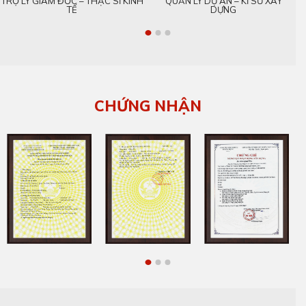
TRỢ LÝ GIÁM ĐỐC – THẠC SĨ KINH
QUẢN LÝ DỰ ÁN – KĨ SƯ XÂY
TẾ
DỰNG
CHỨNG NHẬN