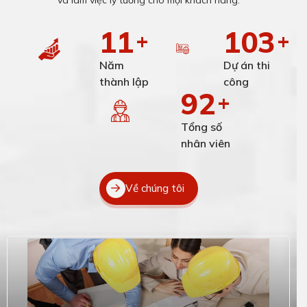
12
112
+
+
Năm
Dự án thi
thành lập
công
100
+
Tổng số
nhân viên
Về chúng tôi