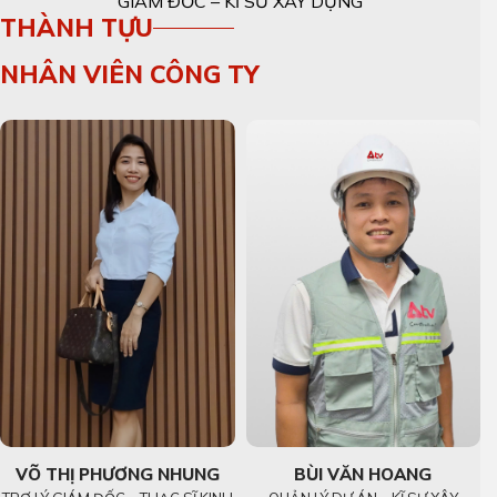
GIÁM ĐỐC – KĨ SƯ XÂY DỰNG
THÀNH TỰU
NHÂN VIÊN CÔNG TY
VÕ THỊ PHƯƠNG NHUNG
BÙI VĂN HOANG