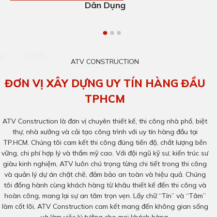
Dân Dụng
TÒA NHÀ VĂN PHÒNG 16BIS
ATV CONSTRUCTION
ĐƠN VỊ XÂY DỰNG UY TÍN HÀNG ĐẦU
TPHCM
ATV Construction là đơn vị chuyên thiết kế, thi công nhà phố, biệt
thự, nhà xưởng và cải tạo công trình với uy tín hàng đầu tại
TP.HCM. Chúng tôi cam kết thi công đúng tiến độ, chất lượng bền
vững, chi phí hợp lý và thẩm mỹ cao. Với đội ngũ kỹ sư, kiến trúc sư
giàu kinh nghiệm, ATV luôn chú trọng từng chi tiết trong thi công
và quản lý dự án chặt chẽ, đảm bảo an toàn và hiệu quả. Chúng
tôi đồng hành cùng khách hàng từ khâu thiết kế đến thi công và
hoàn công, mang lại sự an tâm trọn vẹn. Lấy chữ “Tín” và “Tâm”
làm cốt lõi, ATV Construction cam kết mang đến không gian sống
và làm việc lý tưởng cho mọi khách hàng.