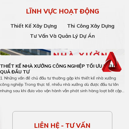
LĨNH VỰC HOẠT ĐỘNG
Thiết Kế Xây Dựng
Thi Công Xây Dựng
Tư Vấn Và Quản Lý Dự Án
THIẾT KẾ NHÀ XƯỞNG CÔNG NGHIỆP TỐI ƯU HIỆU
QUẢ ĐẦU TƯ
1. Những vấn đề chủ đầu tư thường gặp khi thiết kế nhà xưởng
công nghiệp Trong thực tế, nhiều nhà xưởng dù được đầu tư lớn
nhưng sau khi đưa vào vận hành vẫn phát sinh hàng loạt bất cập:
chi phí tăng ngoài dự toán, vận hành thiếu hiệu quả, khó mở rộng
…
LIÊN HỆ - TƯ VẤN