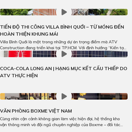
TIẾN ĐỘ THI CÔNG VILLA BÌNH QUỚI – TỪ MÓNG ĐẾN
HOÀN THIỆN KHUNG MÁI
Villa Bình Quới là một trong những dự án trọng điểm mà ATV
Construction đang triển khai tại TP.HCM. Với định hướng “Kiến tạo
công trình vĩ đại”, chúng tôi cam kết mang đến một không gian
sống hiện đại, sang trọng, gắn liền với thiên nhiên xanh mát của
khu vực Bình Quới. 1. …
COCA-COLA LONG AN | HẠNG MỤC KẾT CẤU THIẾP DO
ATV THỰC HIỆN
VĂN PHÒNG BOXME VIỆT NAM
Cùng nhìn cận cảnh không gian làm việc hiện đại, hệ thống kho
vận thông minh và đội ngũ chuyên nghiệp của Boxme – đối tác
fulfillment hàng đầu Đông Nam Á.