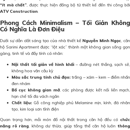
“ít mà chất”
, được thực hiện đồng bộ từ thiết kế đến thi công bở
ATV Construction
.
Phong Cách Minimalism – Tối Giản Không
Có Nghĩa Là Đơn Điệu
Dưới sự dẫn dắt sáng tạo của nhà thiết kế
Nguyễn Minh Ngọc
, că
hộ Sarimi Apartment được “lột xác” thành một không gian sống gọn
gàng, tinh tế và đầy tính cá nhân:
Nội thất tối giản về hình khối
– đường nét thẳng, sạch sẽ,
không hoa văn cầu kỳ
Màu sắc trung tính chủ đạo:
trắng – xám – kem – điểm nhấ
đen nhám
Bố cục không gian mở
, các phòng được kết nối liền mạch
hạn chế tối đa vách ngăn
Chất liệu:
Gỗ công nghiệp phủ Melamine mịn, kính, đá nhân
tạo, kim loại sơn tĩnh điện
Quan trọng hơn, mỗi món đồ nội thất trong căn hộ đều có
chức
năng rõ ràng
, không dư thừa, giúp tổng thể căn hộ luôn
thôn