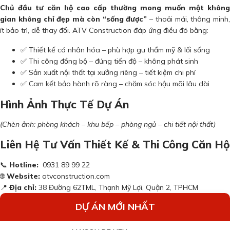
Chủ đầu tư căn hộ cao cấp thường mong muốn một không
gian không chỉ đẹp mà còn “sống được”
– thoải mái, thông minh,
ít bảo trì, dễ thay đổi. ATV Construction đáp ứng điều đó bằng:
✅ Thiết kế cá nhân hóa – phù hợp gu thẩm mỹ & lối sống
✅ Thi công đồng bộ – đúng tiến độ – không phát sinh
✅ Sản xuất nội thất tại xưởng riêng – tiết kiệm chi phí
✅ Cam kết bảo hành rõ ràng – chăm sóc hậu mãi lâu dài
Hình Ảnh Thực Tế Dự Án
(Chèn ảnh: phòng khách – khu bếp – phòng ngủ – chi tiết nội thất)
Liên Hệ Tư Vấn Thiết Kế & Thi Công Căn Hộ
📞
Hotline:
0931 89 99 22
🌐
Website:
atvconstruction.com
📍
Địa chỉ:
38 Đường 62TML, Thạnh Mỹ Lợi, Quận 2, TPHCM
DỰ ÁN MỚI NHẤT