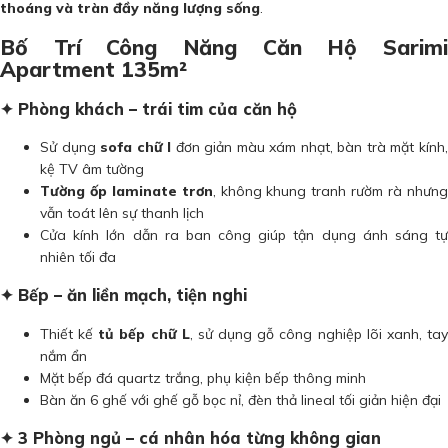
thoáng và tràn đầy năng lượng sống
.
Bố Trí Công Năng Căn Hộ Sarimi
Apartment 135m²
✦ Phòng khách – trái tim của căn hộ
Sử dụng
sofa chữ I
đơn giản màu xám nhạt, bàn trà mặt kính
kệ TV âm tường
Tường ốp laminate trơn
, không khung tranh rườm rà nhưn
vẫn toát lên sự thanh lịch
Cửa kính lớn dẫn ra ban công giúp tận dụng ánh sáng tự
nhiên tối đa
✦ Bếp – ăn liền mạch, tiện nghi
Thiết kế
tủ bếp chữ L
, sử dụng gỗ công nghiệp lõi xanh, ta
nắm ẩn
Mặt bếp đá quartz trắng, phụ kiện bếp thông minh
Bàn ăn 6 ghế với ghế gỗ bọc nỉ, đèn thả lineal tối giản hiện đại
✦ 3 Phòng ngủ – cá nhân hóa từng không gian