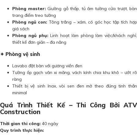
Phòng master:
Giường gỗ thấp, tủ âm tường cửa trượt, bàn
trang điểm treo tường
Phòng ngủ con:
Tông trắng – xám, có góc học tập tích hợ
giá sách
Phòng ngủ phụ:
Linh hoạt làm phòng làm việc/khách nghỉ
thiết kế đơn giản – đa năng
✦ Phòng vệ sinh
Lavabo đặt bàn với gương viền đen
Tường ốp gạch vân xi măng, vách kính chia khu khô – ướt rõ
ràng
Thiết bị vệ sinh Inax, vòi sen đen mờ theo đúng tinh thần
minimal
Quá Trình Thiết Kế – Thi Công Bởi ATV
Construction
Thời gian thi công:
40 ngày
Quy trình thực hiện: