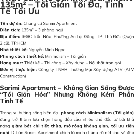
135m² – Tối Giản Tối Đa, Tinh
Tế Tối Ưu
Tên dự án:
Chung cư Sarimi Apartment
Diện tích:
135m² – 3 phòng ngủ
Địa điểm:
368C Trần Não, Phường An Lợi Đông, TP. Thủ Đức (Quận
2 cũ), TP.HCM
Nhà thiết kế:
Nguyễn Minh Ngọc
Phong cách thiết kế:
Minimalism – Tối giản
Hạng mục:
Thiết kế – Thi công – Xây dựng – Nội thất trọn gói
Đơn vị thực hiện:
Công ty TNHH Thương Mại Xây dựng ATV (ATV
Construction)
Sarimi Apartment – Không Gian Sống Được
“Tối Giản Hóa” Nhưng Không Kém Phần
Tinh Tế
Trong xu hướng sống hiện đại,
phong cách Minimalism (Tối giản
đang trở thành lựa chọn hàng đầu của nhiều chủ đầu tư bởi khả
năng
giảm bớt chi tiết thừa, mở rộng không gian, tối ưu tiệ
nghi
. Dự án Sarimi Apartment chính là minh chứng rõ nét cho vẻ đẹp