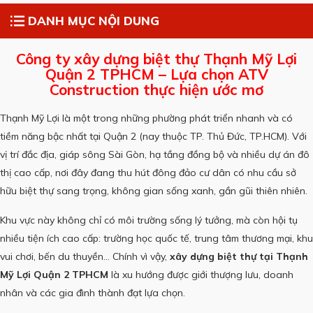
DANH MỤC NỘI DUNG
Công ty xây dựng biệt thự Thạnh Mỹ Lợi
Quận 2 TPHCM – Lựa chọn ATV
Construction thực hiện ước mơ
Thạnh Mỹ Lợi là một trong những phường phát triển nhanh và có
tiềm năng bậc nhất tại Quận 2 (nay thuộc TP. Thủ Đức, TP.HCM). Với
vị trí đắc địa, giáp sông Sài Gòn, hạ tầng đồng bộ và nhiều dự án đô
thị cao cấp, nơi đây đang thu hút đông đảo cư dân có nhu cầu sở
hữu biệt thự sang trọng, không gian sống xanh, gần gũi thiên nhiên.
Khu vực này không chỉ có môi trường sống lý tưởng, mà còn hội tụ
nhiều tiện ích cao cấp: trường học quốc tế, trung tâm thương mại, khu
vui chơi, bến du thuyền… Chính vì vậy,
xây dựng biệt thự tại Thạnh
Mỹ Lợi Quận 2 TPHCM
là xu hướng được giới thượng lưu, doanh
nhân và các gia đình thành đạt lựa chọn.