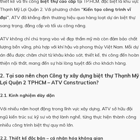
thiết kế và thi công
biệt thự cao cấp
tại TP.HCM, đặc biệt là khu vực
Thạnh Mỹ Lợi Quận 2. Với phương châm
“Kiến tạo công trình vĩ
đại”
, ATV đã khẳng định thương hiệu qua hàng loạt dự án biệt thự
sang trọng, đẳng cấp và tối ưu công năng.
ATV không chỉ chú trọng vào vẻ đẹp thẩm mỹ mà còn đảm bảo chất
lượng bền vững, phù hợp với khí hậu và phong thủy Việt Nam. Mỗi dự
án đều được chăm chút từ khâu khảo sát, thiết kế, thi công đến hoàn
thiện nội thất, mang đến sự hài lòng tuyệt đối cho khách hàng.
2. Tại sao nên chọn Công ty xây dựng biệt thự Thạnh Mỹ
Lợi Quận 2 TPHCM – ATV Construction?
2.1. Kinh nghiệm dày dặn
Với nhiều năm hoạt động trong lĩnh vực xây dựng, ATV sở hữu đội
ngũ kiến trúc sư, kỹ sư và thợ lành nghề, từng thực hiện thành công
nhiều công trình biệt thự quy mô lớn.
2.2. Thiết kế độc bản – cá nhân hóa không gian