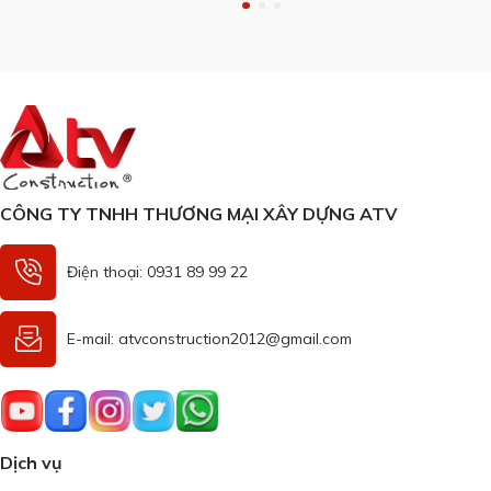
Phải chăng sự xô bồ của cuộc sống cộng hưởng thêm ồn ào
của phố thị, những mẫu biệt …
CÔNG TY TNHH THƯƠNG MẠI XÂY DỰNG ATV
Điện thoại: 0931 89 99 22
E-mail: atvconstruction2012@gmail.com
Dịch vụ