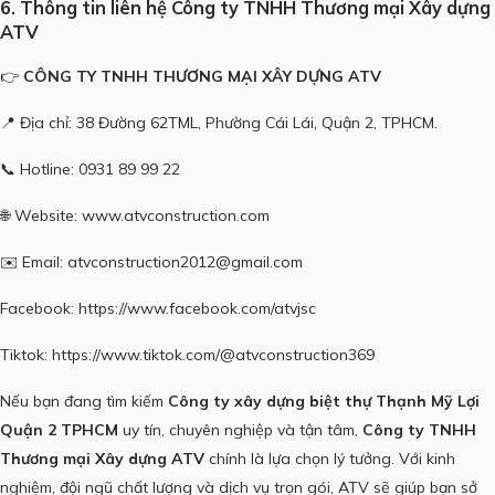
6. Thông tin liên hệ Công ty TNHH Thương mại Xây dựng
ATV
👉
CÔNG TY TNHH THƯƠNG MẠI XÂY DỰNG ATV
📍 Địa chỉ: 38 Đường 62TML, Phường Cái Lái, Quận 2, TPHCM.
📞 Hotline:
0931 89 99 22
🌐 Website:
www.atvconstruction.com
✉️ Email: atvconstruction2012@gmail.com
Facebook:
https://www.facebook.com/atvjsc
Tiktok:
https://www.tiktok.com/@atvconstruction369
Nếu bạn đang tìm kiếm
Công ty xây dựng biệt thự Thạnh Mỹ Lợi
Quận 2
TPHCM
uy tín, chuyên nghiệp và tận tâm,
Công ty TNHH
Thương mại Xây dựng ATV
chính là lựa chọn lý tưởng. Với kinh
nghiệm, đội ngũ chất lượng và dịch vụ trọn gói, ATV sẽ giúp bạn sở