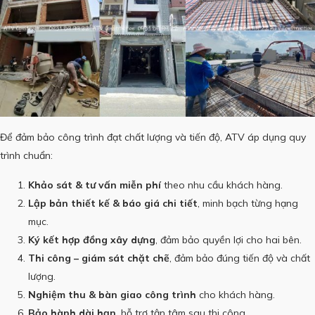
Để đảm bảo công trình đạt chất lượng và tiến độ, ATV áp dụng quy
trình chuẩn:
Khảo sát & tư vấn miễn phí
theo nhu cầu khách hàng.
Lập bản thiết kế & báo giá chi tiết
, minh bạch từng hạng
mục.
Ký kết hợp đồng xây dựng
, đảm bảo quyền lợi cho hai bên.
Thi công – giám sát chặt chẽ
, đảm bảo đúng tiến độ và chất
lượng.
Nghiệm thu & bàn giao công trình
cho khách hàng.
Bảo hành dài hạn
, hỗ trợ tận tâm sau thi công.