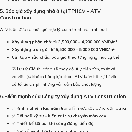
5. Báo giá xây dựng nhà ở tại TPHCM – ATV
Construction
ATV luôn đưa ra mức giá hợp lý, cạnh tranh và minh bạch:
Xây dựng phần thô
: từ
3,500,000 – 4,200,000 VNĐ/m²
Xây dựng trọn gói
: từ
5,500,000 – 8,000,000 VNĐ/m²
Cải tạo – sửa chữa
: báo giá theo từng hạng mục cụ thể
💡 Lưu ý: Giá thi công sẽ thay đổi tùy diện tích, thiết kế
và vật liệu khách hàng lựa chọn. ATV luôn hỗ trợ tư vấn
để tối ưu chi phí nhưng vẫn đảm bảo chất lượng.
6. Điểm mạnh của Công ty xây dựng ATV Construction
✅
Kinh nghiệm lâu năm
trong lĩnh vực xây dựng dân dụng.
✅
Đội ngũ kỹ sư – kiến trúc sư chuyên môn cao
.
✅
Thiết kế tối ưu, thi công đúng tiến độ
.
✅
Giá cả minh bạch, không phát sinh
.