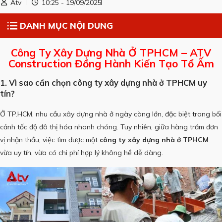
Atv
10:25 - 19/09/2025
DANH MỤC NỘI DUNG
Công Ty Xây Dựng Nhà Ở TPHCM – ATV
Construction Đồng Hành Kiến Tạo Tổ Ấm
1. Vì sao cần chọn công ty xây dựng nhà ở TPHCM uy
tín?
Ở TP.HCM, nhu cầu xây dựng nhà ở ngày càng lớn, đặc biệt trong bối
cảnh tốc độ đô thị hóa nhanh chóng. Tuy nhiên, giữa hàng trăm đơn
vị nhận thầu, việc tìm được một
công ty xây dựng nhà ở TPHCM
vừa uy tín, vừa có chi phí hợp lý không hề dễ dàng.