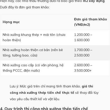
Hiện nay, các nhà thầu thường đưa ra báo giá theo
m2 xây dựng
.
Dưới đây là đơn giá tham khảo:
Đơn giá tham khảo
Hạng mục
(VNĐ/m2)
Nhà xưởng khung thép + mái tôn (chưa
1.200.000 –
hoàn thiện)
1.600.000
Nhà xưởng hoàn thiện cơ bản (nền bê
1.700.000 –
tông, tường bao, cửa)
2.500.000
Nhà xưởng cao cấp (có văn phòng, hệ
2.600.000 –
thống PCCC, điện nước)
3.500.000+
Lưu ý: Mức giá trên chỉ mang tính tham khảo,
giá thi
công nhà xưởng thép tiền chế thực tế
sẽ thay đổi tùy
vào yêu cầu thiết kế và vật liệu.
4. Quy trình thi công nhà xưởng thép tiền chế