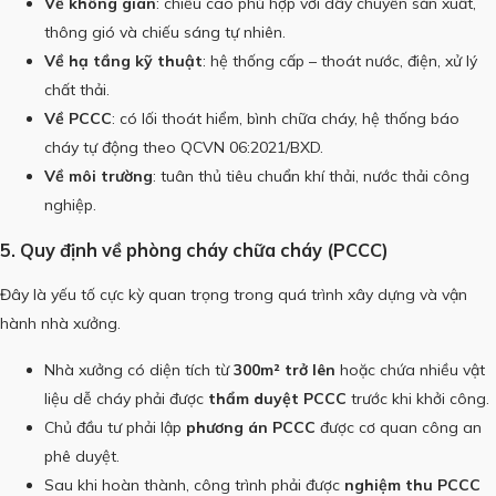
Về không gian
: chiều cao phù hợp với dây chuyền sản xuất,
thông gió và chiếu sáng tự nhiên.
Về hạ tầng kỹ thuật
: hệ thống cấp – thoát nước, điện, xử lý
chất thải.
Về PCCC
: có lối thoát hiểm, bình chữa cháy, hệ thống báo
cháy tự động theo QCVN 06:2021/BXD.
Về môi trường
: tuân thủ tiêu chuẩn khí thải, nước thải công
nghiệp.
5. Quy định về phòng cháy chữa cháy (PCCC)
Đây là yếu tố cực kỳ quan trọng trong quá trình xây dựng và vận
hành nhà xưởng.
Nhà xưởng có diện tích từ
300m² trở lên
hoặc chứa nhiều vật
liệu dễ cháy phải được
thẩm duyệt PCCC
trước khi khởi công.
Chủ đầu tư phải lập
phương án PCCC
được cơ quan công an
phê duyệt.
Sau khi hoàn thành, công trình phải được
nghiệm thu PCCC