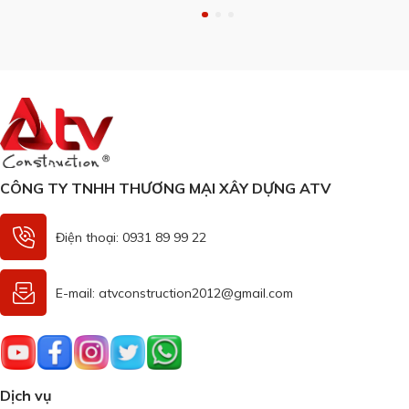
nhà ở cao cấp, có quy mô lớn, việc xây dựng vì thế cũng tốn
nhiều …
CÔNG TY TNHH THƯƠNG MẠI XÂY DỰNG ATV
Điện thoại: 0931 89 99 22
E-mail: atvconstruction2012@gmail.com
Dịch vụ