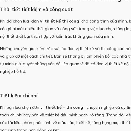
Thời tiết tiết kiệm và công suất
Khi đã chọn lựa
đơn vị thiết kế thi công
cho công trình của mình, 
cần phải mất nhiều thời gian và công sức trong việc lựa chọn từng lo
nội thất thất bại thích hợp với kiến ​​trúc không gian của mình.
Những chuyên gia, kiến ​​trúc sư của đơn vị thiết kế và thi công cửa h
và giúp đỡ một cách chi tiết.
Bạn sẽ không bị làm phiền bởi các nhà t
tự mình giải quyết những vấn đề liên quan vì đã có đơn vị thiết kế nội
nghiệp hỗ trợ.
Tiết kiệm chi phí
Khi bạn lựa chọn đơn vị
thiết kế – thi công
chuyên nghiệp và uy tín
toán chi phí hay bản vẽ thiết kế đều minh bạch, rõ ràng.
Trong đó, vi
các tài liệu, phân phối cảnh về màu sắc, thiết kế, từng hạng mục thiế
xác định trong hợp đồng ký kết.