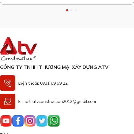
làm sao mang đến một không gian nghỉ ngơi, thư giãn, học tập
thoải mái từ đó phát triển cả về trí não lẫn tinh thần. Nắm bắt
được những …
CÔNG TY TNHH THƯƠNG MẠI XÂY DỰNG ATV
Điện thoại: 0931 89 99 22
E-mail: atvconstruction2012@gmail.com