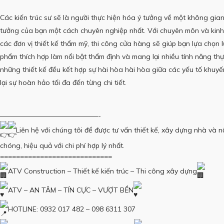
Các kiến ​​trúc sư sẽ là người thực hiện hóa ý tưởng về một không gian
tưởng của bạn một cách chuyên nghiệp nhất.
Với chuyên môn và kin
các đơn vị thiết kế thẩm mỹ, thi công cửa hàng sẽ giúp bạn lựa chọn 
phẩm thích hợp làm nổi bật thẩm định và mang lại nhiều tính năng thự
những thiết kế đều kết hợp sự hài hòa hài hòa giữa các yếu tố khuy
lại sự hoàn hảo tối đa đến từng chi tiết.
——————————————-
Liên hệ với chúng tôi để được tư vấn thiết kế, xây dựng nhà và n
chóng, hiệu quả với chi phí hợp lý nhất.
============================
ATV Construction – Thiết kế kiến ​​trúc – Thi công xây dựng
ATV – AN TÂM – TÍN CỰC – VƯỢT BỀN
HOTLINE: 0932 017 482 – 098 6311 307