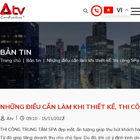
VI
BẢN TIN
Trang chủ
Bản tin
Những điều cần làm khi thiết kế, thi công SPa
NHỮNG ĐIỀU CẦN LÀM KHI THIẾT KẾ, THI C
Atv
09:10 - 15/11/2022
THI CÔNG TRUNG TÂM SPA
đẹp mắt, ấn tượng giúp thu hút khách hà
Từ đó giúp tăng doanh thu cho chủ Spa.
Do đó, khi có ý định kinh 