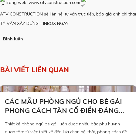
Trang web:
www.atvconstruction.com
ATV CONSTRUCTION sẽ liên hệ, tư vấn trực tiếp, báo giá anh chị th
TỶ VẤN XÂY DỰNG – INBOX NGAY
Bình luận
BÀI VIẾT LIÊN QUAN
CÁC MẪU PHÒNG NGỦ CHO BÉ GÁI
PHONG CÁCH TÂN CỔ ĐIỂN ĐÁNG
YÊU
Thiết kế phòng ngủ bé gái luôn được nhiều bậc phụ huynh
quan tâm từ việc thiết kế đến lựa chọn nội thất, phong cách để