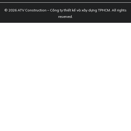
© 2026 ATV Construction – Công ty thiết kế và xây dựng TPHCM. All rights
reserved.