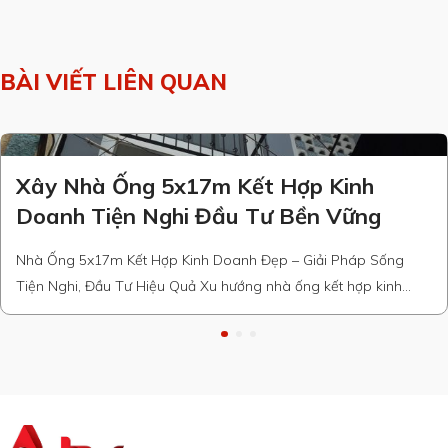
BÀI VIẾT LIÊN QUAN
Xây Nhà Ống 5x17m Kết Hợp Kinh
Doanh Tiện Nghi Đầu Tư Bền Vững
Nhà Ống 5x17m Kết Hợp Kinh Doanh Đẹp – Giải Pháp Sống
Tiện Nghi, Đầu Tư Hiệu Quả Xu hướng nhà ống kết hợp kinh
doanh hiện nay Mẫu nhà ống 5x17m kết hợp kinh doanh là lựa
chọn lý tưởng cho những gia chủ muốn tối ưu hóa công năng sử
dụng đất trong …