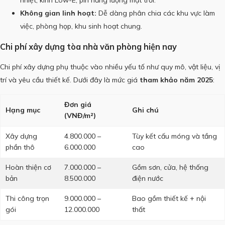
nhiệt, kính Low-E, pin năng lượng mặt trời.
Không gian linh hoạt:
Dễ dàng phân chia các khu vực làm
việc, phòng họp, khu sinh hoạt chung.
Chi phí xây dựng tòa nhà văn phòng hiện nay
Chi phí xây dựng phụ thuộc vào nhiều yếu tố như quy mô, vật liệu, vị
trí và yêu cầu thiết kế. Dưới đây là mức giá
tham khảo năm 2025
:
Đơn giá
Hạng mục
Ghi chú
(VNĐ/m²)
Xây dựng
4.800.000 –
Tùy kết cấu móng và tầng
phần thô
6.000.000
cao
Hoàn thiện cơ
7.000.000 –
Gồm sơn, cửa, hệ thống
bản
8.500.000
điện nước
Thi công trọn
9.000.000 –
Bao gồm thiết kế + nội
gói
12.000.000
thất