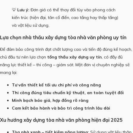
💡
Lưu ý:
Đơn giá có thể thay đổi tùy vào phong cách
kiến trúc (hiện đại, tân cổ điển, cao tầng hay thấp tầng)
và vật liệu sử dụng.
Lựa chọn nhà thầu xây dựng tòa nhà văn phòng uy tín
Để đảm bảo công trình đạt chất lượng cao và tiến độ đúng kế hoạch,
chủ đầu tư nên lựa chọn
tổng thầu xây dựng uy tín
, có đầy đủ
năng lực thiết kế – thi công – giám sát. Một đơn vị chuyên nghiệp sẽ
mang lại:
Tư vấn thiết kế tối ưu chi phí và công năng
Thi công đúng tiêu chuẩn kỹ thuật, an toàn tuyệt đối
Minh bạch báo giá, hợp đồng rõ ràng
Cam kết bảo hành và bảo trì công trình lâu dài
Xu hướng xây dựng tòa nhà văn phòng hiện đại 2025
Tòa nhà xanh – tiết kiệm năng lượng:
Sử dụng vật liệu thân