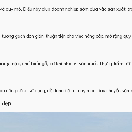
 và quy mô. Điều này giúp doanh nghiệp sớm đưa vào sản xuất, trán
ường gạch đơn giản, thuận tiện cho việc nâng cấp, mở rộng quy m
may mặc, chế biến gỗ, cơ khí nhỏ lẻ, sản xuất thực phẩm, đế
ưu hóa công năng sử dụng, dễ dàng bố trí máy móc, dây chuyền sản 
4 đẹp