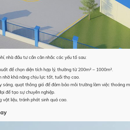
í, nhà đầu tư cần cân nhắc các yếu tố sau:
 xuất để chọn diện tích hợp lý, thường từ 200m² – 1000m².
n nhờ khả năng chịu lực tốt, tuổi thọ cao.
lấy sáng, quạt thông gió để đảm bảo môi trường làm việc thoáng má
đại để tạo sự chuyên nghiệp.
 vật liệu, tránh phát sinh quá cao.
nay