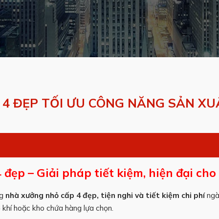
4 ĐẸP TỐI ƯU CÔNG NĂNG SẢN XU
đẹp – Giải pháp tiết kiệm, hiện đại ch
ng
nhà xưởng nhỏ cấp 4 đẹp, tiện nghi và tiết kiệm chi phí
ngày
ơ khí hoặc kho chứa hàng lựa chọn.