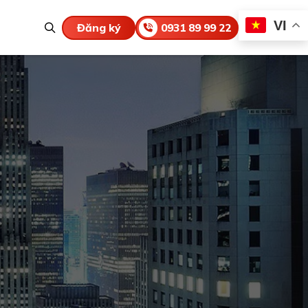
VI
Đăng ký
0931 89 99 22