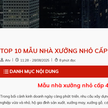
TOP 10 MẪU NHÀ XƯỞNG NHỎ CẤP 
Atv
11:28 - 28/08/2025
8 phút đọc
DANH MỤC NỘI DUNG
Mẫu nhà xưởng nhỏ cấp 4 
Trong bối cảnh kinh doanh ngày càng phát triển, nhu cầu xây dự
nghiệp vừa và nhỏ, hộ gia đình sản xuất, xưởng may, xưởng gỗ, c