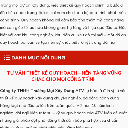
Trong mọi dự án xây dựng, việc thiết kế quy hoạch chính là bước đi
đầu tiên quan trọng, là kim chỉ nam cho toàn bộ quá trình phát triển
công trình. Quy hoạch không chỉ đảm bảo tính thẩm mỹ, công năng
mà còn giúp tối ưu hóa không gian, hạ tầng và hiệu quả đầu tư. Đặc
biệt với các khu công nghiệp, khu dân cư, khu đô thị mới – một đồ án
quy hoạch bài bản sẽ tạo nên sự khác biệt rõ rệt trong dài hạn.
DANH MỤC NỘI DUNG
TƯ VẤN THIẾT KẾ QUY HOẠCH – NỀN TẢNG VỮNG
CHẮC CHO MỌI CÔNG TRÌNH
Công ty TNHH Thương Mại Xây Dựng ATV
tự hào là đơn vị tư vấn
thiết kế quy hoạch xây dựng chuyên nghiệp, đã đồng hành cùng
hàng loạt nhà đầu tư lớn trên toàn quốc. Với hơn 10 năm kinh
nghiệm, đội ngũ kiến trúc sư – kỹ sư quy hoạch của ATV luôn đề xuất
những giải pháp đột phá, đồng thời đảm bảo phù hợp tiêu chuẩn
pháp lý và xu hướng phát triển bền vững hiện nay.