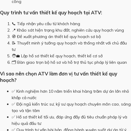
công
Quy trình tư vấn thiết kế quy hoạch tại ATV:
📞 Tiếp nhận yêu cầu từ khách hàng
📍 Khảo sát hiện trạng khu đất, nghiên cứu quy hoạch vùng
🧭 Đề xuất phương án thiết kế quy hoạch sơ bộ
📝 Thuyết minh ý tưởng quy hoạch và thống nhất với chủ đầu
tư
🧑‍💼 Lập hồ sơ thiết kế quy hoạch, thiết kế cơ sở
🗂 Bàn giao trọn bộ hồ sơ và hỗ trợ thủ tục pháp lý liên quan
Vì sao nên chọn ATV làm đơn vị tư vấn thiết kế quy
hoạch?
✅ Kinh nghiệm hơn 10 năm triển khai hàng trăm dự án lớn nhỏ
khắp cả nước
✅ Đội ngũ kiến trúc sư, kỹ sư quy hoạch chuyên môn cao, sáng
tạo và tận tâm
✅ Hồ sơ thiết kế tối ưu, đáp ứng đầy đủ tiêu chuẩn pháp lý và
hiệu quả đầu tư
✅ Quy trình tư vấn bài bản, đồng hành xuyên suốt dự án từ ý