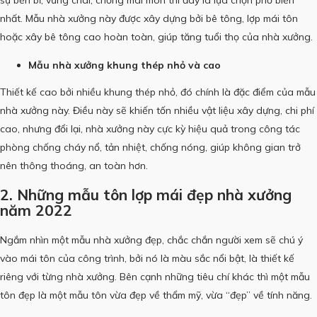
nhất. Mẫu nhà xưởng này được xây dựng bởi bê tông, lợp mái tôn
hoặc xây bê tông cao hoàn toàn, giúp tăng tuổi thọ của nhà xưởng.
Mẫu nhà xưởng khung thép nhỏ và cao
Thiết kế cao bởi nhiều khung thép nhỏ, đó chính là đặc điểm của mẫu
nhà xưởng này. Điều này sẽ khiến tốn nhiều vật liệu xây dựng, chi phí
cao, nhưng đổi lại, nhà xưởng này cực kỳ hiệu quả trong công tác
phòng chống cháy nổ, tản nhiệt, chống nóng, giúp không gian trở
nên thông thoáng, an toàn hơn.
2. Những mẫu tôn lợp mái đẹp nhà xưởng
năm 2022
Ngắm nhìn một mẫu nhà xưởng đẹp, chắc chắn người xem sẽ chú ý
vào mái tôn của công trình, bởi nó là màu sắc nổi bật, là thiết kế
riêng với từng nhà xưởng. Bên cạnh những tiêu chí khác thì một mẫu
tôn đẹp là một mẫu tôn vừa đẹp về thẩm mỹ, vừa “đẹp” về tính năng.