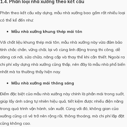
1.4. Phân loại nhà xưởng theo kết cấu
Phân theo kết cấu xây dựng, mẫu nhà xưởng bao gồm rất nhiều loại
có thể kể đến như:
Mẫu nhà xưởng khung thép mái tôn
Với chất liệu khung thép mái tôn, mẫu nhà xưởng này vừa đảm bảo
tính chắc chắn, vững chãi, lại vô cùng linh động trong thi công, dễ
dàng cơi nới, sửa chữa, nâng cấp và thay thế khi cần thiết. Ngoài ra
chi phí xây dựng nhà xưởng cũng thấp, nên đây là mẫu nhà phổ biến
nhất mà ta thường thấy hiện nay.
Mẫu nhà xưởng mái thông sáng
Điểm đặc biệt của mẫu nhà xưởng này chính là phần mái trong suốt,
giúp lấy ánh sáng tự nhiên hiệu quả, tiết kiệm được nhiều điện năng
trong quá trình vận hành, sản xuất. Cùng với đó, không gian của
xưởng cũng có vẻ trở nên rộng rãi, thông thoáng, mà chi phí lắp đặt
cũng không cao.