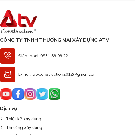
CÔNG TY TNHH THƯƠNG MẠI XÂY DỰNG ATV
Điện thoại: 0931 89 99 22
E-mail: atvconstruction2012@gmail.com
Dịch vụ
Thiết kế xây dựng
Thi công xây dựng