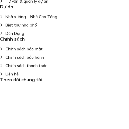
Tư vấn & quản lý dự án
Dự án
Nhà xưởng – Nhà Cao Tầng
Biệt thự nhà phố
Dân Dụng
Chính sách
Chính sách bảo mật
Chính sách bảo hành
Chính sách thanh toán
Liên hệ
Theo dõi chúng tôi