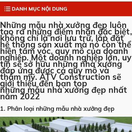
DANH MỤC NỘI DUNG
Những mẫu nhà xưởng đẹp luôn
tạo ra những điểm nhấn đặc biệt,
không chỉ là nơi lưu trữ, lắp đặt
hệ thống sản xuất mà nó còn thể
hiện tầm vóc, quy mô của doanh
nghiệp. Một doanh nghiệp lớn, uy
tín sẽ sở hữu những nhà xưởng
đáp ứng được cả quy mô và
thẩm mỹ.
ATV Construction
sẽ
giới thiệu đến bạn top
những mẫu nhà xưởng đẹp nhất
năm 2022
1. Phân loại những mẫu nhà xưởng đẹp