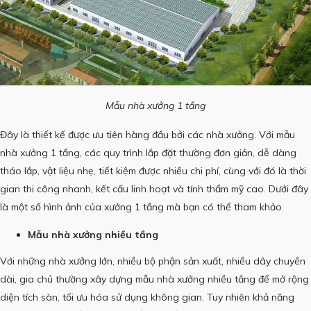
Mẫu nhà xưởng 1 tầng
Đây là thiết kế được ưu tiên hàng đầu bởi các nhà xưởng. Với mẫu
nhà xưởng 1 tầng, các quy trình lắp đặt thường đơn giản, dễ dàng
tháo lắp, vật liệu nhẹ, tiết kiệm được nhiều chi phí, cùng với đó là thời
gian thi công nhanh, kết cấu linh hoạt và tính thẩm mỹ cao. Dưới đây
là một số hình ảnh của xưởng 1 tầng mà bạn có thể tham khảo
Mẫu nhà xưởng nhiều tầng
Với những nhà xưởng lớn, nhiều bộ phận sản xuất, nhiều dây chuyền
dài, gia chủ thường xây dựng mẫu nhà xưởng nhiều tầng để mở rộng
diện tích sàn, tối ưu hóa sử dụng không gian. Tuy nhiên khả năng