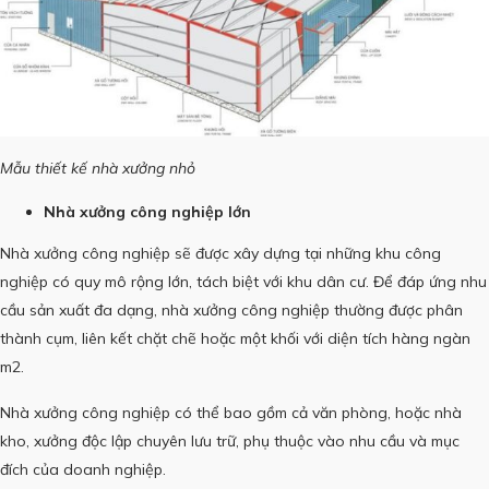
Mẫu thiết kế nhà xưởng nhỏ
Nhà xưởng công nghiệp lớn
Nhà xưởng công nghiệp sẽ được xây dựng tại những khu công
nghiệp có quy mô rộng lớn, tách biệt với khu dân cư. Để đáp ứng nhu
cầu sản xuất đa dạng, nhà xưởng công nghiệp thường được phân
thành cụm, liên kết chặt chẽ hoặc một khối với diện tích hàng ngàn
m2.
Nhà xưởng công nghiệp có thể bao gồm cả văn phòng, hoặc nhà
kho, xưởng độc lập chuyên lưu trữ, phụ thuộc vào nhu cầu và mục
đích của doanh nghiệp.