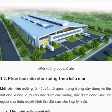
Nhà xưởng quy mô lớn
1.2. Phân loại mẫu nhà xưởng theo kiểu mái
Mái tôn nhà xưởng
là một yếu tố quan trọng trong xây dựng và lắp
đặt nhà xưởng, dựa vào đặc điểm của xưởng, đặc điểm công việc, mà
người chủ thầu quyết định lắp đặt sao cho hợp lý nhất..
Mẫu nhà xưởng mái dốc