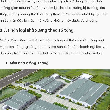
được nhu cầu thẩm mỹ cao, tuy nhiên giá trị sử dụng lại thấp, bởi
không gian mẫu thiết kế này đem lại cho nhà xưởng bị tù túng, ẩm
thấp, không những thế khả năng thoát nước và tản nhiệt bị hạn chế
nhiều, nên đây là mẫu nhà xưởng không mấy được ưa chuộng.
1.3. Phân loại nhà xưởng theo số tầng
Nhà xưởng cũng có thể có 1 tầng, cũng có thể có nhiều tầng nhờ
mục đích sử dụng cũng như quy mô sản xuất của doanh nghiệp, và
đó cũng trở thành tiêu chí được sử dụng để phân loại nhà xưởng:
Mẫu nhà xưởng 1 tầng