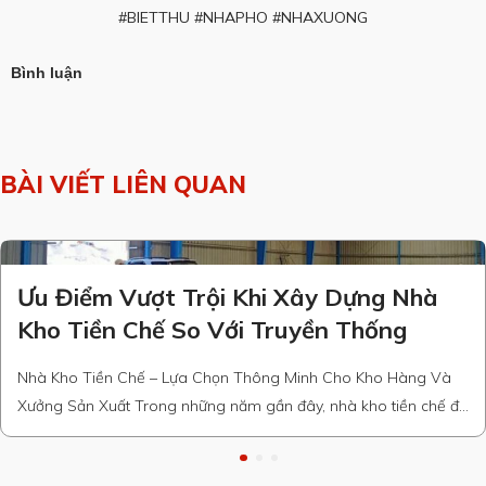
#BIETTHU
#NHAPHO
#NHAXUONG
Bình luận
BÀI VIẾT LIÊN QUAN
Ưu Điểm Vượt Trội Khi Xây Dựng Nhà
Kho Tiền Chế So Với Truyền Thống
Nhà Kho Tiền Chế – Lựa Chọn Thông Minh Cho Kho Hàng Và
Xưởng Sản Xuất Trong những năm gần đây, nhà kho tiền chế đã
trở thành lựa chọn phổ biến của nhiều doanh nghiệp, nhờ khả
năng thi công nhanh, chi phí hợp lý và độ bền cao. So với nhà