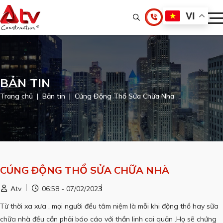
VI
BẢN TIN
Trang chủ
Bản tin
Cúng Động Thổ Sửa Chữa Nhà
CÚNG ĐỘNG THỔ SỬA CHỮA NHÀ
Atv
06:58 - 07/02/2023
Từ thời xa xưa , mọi người đều tâm niệm là mỗi khi động thổ hay sữa
chữa nhà đều cần phải báo cáo với thần linh cai quản .Họ sẽ chứng