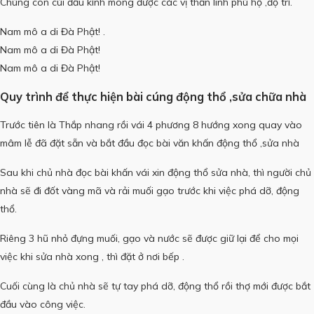
Chúng con cúi đầu kính mong được các vị thần linh phù hộ ,độ trì.
Nam mô a di Đà Phật! .
Nam mô a di Đà Phật!
Nam mô a di Đà Phật!
Quy trình để thực hiện bài cúng động thổ ,
sửa chữa nhà
Trước tiên là Thắp nhang rồi vái 4 phương 8 hướng xong quay vào
mâm lễ đã đặt sẵn và bắt đầu đọc bài văn khấn động thổ ,sửa nhà
Sau khi chủ nhà đọc bài khấn vái xin động thổ sửa nhà, thì người chủ
nhà sẽ đi đốt vàng mã và rải muối gạo trước khi việc phá dỡ, động
thổ.
Riêng 3 hũ nhỏ đựng muối, gạo và nước sẽ được giữ lại để cho mọi
việc khi sửa nhà xong , thì đặt ở nơi bếp .
Cuối cùng là chủ nhà sẽ tự tay phá dỡ, động thổ rồi thợ mới được bắt
đầu vào công việc.