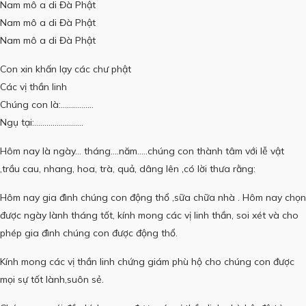
Nam mô a di Đà Phật
Nam mô a di Đà Phật
Nam mô a di Đà Phật
Con xin khấn lạy các chư phật
Các vị thần linh
Chúng con là:…………….
Ngụ tại:……………………
Hôm nay là ngày… tháng….năm…..chúng con thành tâm với lễ vật
,trầu cau, nhang, hoa, trà, quả, dâng lên ,có lời thưa rằng:
Hôm nay gia đình chúng con động thổ ,sữa chữa nhà . Hôm nay chọn
được ngày lành tháng tốt, kính mong các vị linh thần, soi xét và cho
phép gia đình chúng con được động thổ.
Kính mong các vị thần linh chứng giám phù hộ cho chúng con được
mọi sự tốt lành,suôn sẻ.