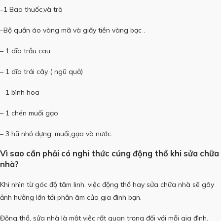
–1 Bao thuốc,và trà
–Bộ quần áo vàng mã và giấy tiền vàng bạc .
– 1 dĩa trầu cau
– 1 dĩa trái cây ( ngũ quả)
– 1 bình hoa
– 1 chén muối gạo
– 3 hũ nhỏ đựng: muối,gạo và nước.
Vì sao cần phải có nghi thức
cúng động thổ
khi sửa chữa
nhà?
Khi nhìn từ góc độ tâm linh, việc động thổ hay sửa chữa nhà sẽ gây
ảnh hưởng lớn tới phần âm của gia đình bạn.
Động thổ, sửa nhà là một việc rất quan trọng đối với mỗi gia đình.