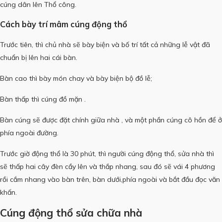
cúng dân lên Thổ công.
Cách bày trí mâm cúng động thổ
Trước tiên, thì chủ nhà sẽ bày biện và bố trí tất cả những lễ vật đã
chuẩn bị lên hai cái bàn.
Bàn cao thì bày món chay và bày biện bộ đồ lễ;
Bàn thấp thì cúng đồ mặn .
Bàn cúng sẽ được đặt chính giữa nhà , và một phần cúng cô hồn để ở
phía ngoài đường.
Trước giờ động thổ là 30 phút, thì người cúng động thổ, sửa nhà thì
sẽ thấp hai cây đèn cầy lên và thắp nhang, sau đó sẽ vái 4 phương
rồi cắm nhang vào bàn trên, bàn dưới,phía ngoài và bắt đầu đọc văn
khấn.
Cúng động thổ sửa chữa nhà