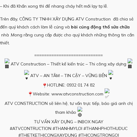
– Khi đã Khấn xong thì để nhang cháy hết mới lạy tạ lễ.
Trên đây, CÔNG TY TNHH XÂY DỰNG
ATV Construction
đã chia sẻ
đến quý khách cách làm lễ cúng và
bài cúng động thổ sửa chữa
nhà .Mong rằng cung cấp được cho quý khách những thông tin cần
thiết.
============================
ATV Construction – Thiết kế kiến trúc – Thi công xây dựng
ATV – AN TÂM – TIN CẬY – VỮNG BỀN
HOTLINE: 0932 01 74 82
Website:
www.atvconstruction.com
ATV CONSTRUCTION sẽ liên hệ, tư vấn trực tiếp, báo giá anh chị
tham khảo
TƯ VẤN XÂY DỰNG – INBOX NGAY
#ATVCONTRUCTION
#THANHMYLOI
#THANHPHOTHUDUC
#THIETKETHICONGXAYDUNG
#THICONGTRONGOI