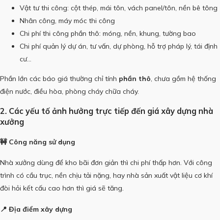
Vật tư thi công: cột thép, mái tôn, vách panel/tôn, nền bê tông
Nhân công, máy móc thi công
Chi phí thi công phần thô: móng, nền, khung, tường bao
Chi phí quản lý dự án, tư vấn, dự phòng, hỗ trợ pháp lý, tái định
cư…
Phần lớn các báo giá thường chỉ tính
phần thô
, chưa gồm hệ thống
điện nước, điều hòa, phòng cháy chữa cháy.
2. Các yếu tố ảnh hưởng trực tiếp đến giá xây dựng nhà
xưởng
🚧 Công năng sử dụng
Nhà xưởng dùng để kho bãi đơn giản thì chi phí thấp hơn. Với công
trình có cầu trục, nền chịu tải nặng, hay nhà sản xuất vật liệu cơ khí
đòi hỏi kết cấu cao hơn thì giá sẽ tăng.
📍 Địa điểm xây dựng