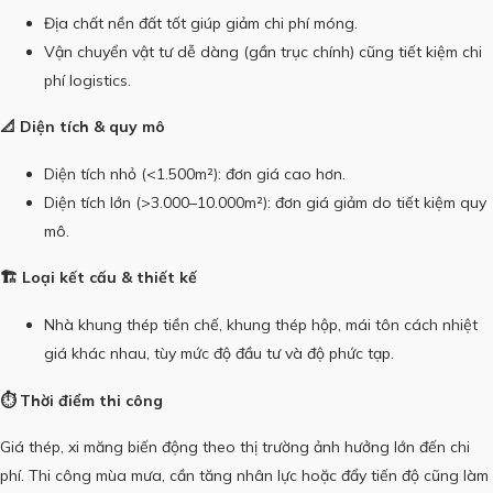
Địa chất nền đất tốt giúp giảm chi phí móng.
Vận chuyển vật tư dễ dàng (gần trục chính) cũng tiết kiệm chi
phí logistics.
📐 Diện tích & quy mô
Diện tích nhỏ (<1.500m²): đơn giá cao hơn.
Diện tích lớn (>3.000–10.000m²): đơn giá giảm do tiết kiệm quy
mô.
🏗️ Loại kết cấu & thiết kế
Nhà khung thép tiền chế, khung thép hộp, mái tôn cách nhiệt
giá khác nhau, tùy mức độ đầu tư và độ phức tạp.
⏱️ Thời điểm thi công
Giá thép, xi măng biến động theo thị trường ảnh hưởng lớn đến chi
phí. Thi công mùa mưa, cần tăng nhân lực hoặc đẩy tiến độ cũng làm