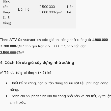
tông
cốt
2.500.000 –
Liên
Liên hệ
thép
3.000.000 đ/m²
hệ
(1–3
tầng)
Theo
ATV Construction
báo giá thi công nhà xưởng từ
1.900.000 –
2.200.000 đ/m²
cho gói trọn gói 3.000 m², cao cấp đạt
2.500.000 đ/m²
.
4. Cách tối ưu giá xây dựng nhà xưởng
✅ Tối ưu từ giai đoạn thiết kế
Thiết kế rõ ràng, hợp lý, tận dụng tối ưu vật liệu phù hợp công
năng.
Tránh chi phí phát sinh khi thi công nhờ bản vẽ chi tiết, kỹ thuật
chính xác.