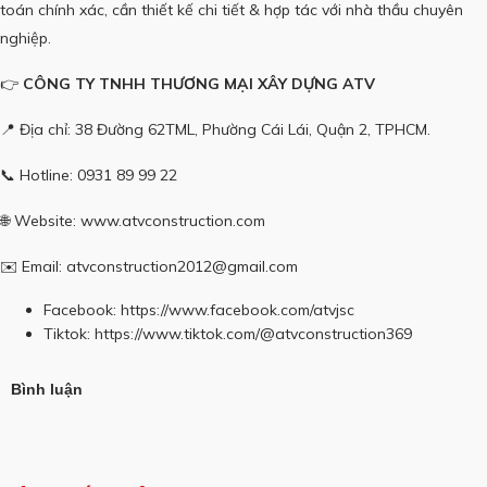
toán chính xác, cần thiết kế chi tiết & hợp tác với nhà thầu chuyên
nghiệp.
👉
CÔNG TY TNHH THƯƠNG MẠI XÂY DỰNG ATV
📍 Địa chỉ: 38 Đường 62TML, Phường Cái Lái, Quận 2, TPHCM.
📞 Hotline: 0931 89 99 22
🌐 Website:
www.atvconstruction.com
✉️ Email: atvconstruction2012@gmail.com
Facebook:
https://www.facebook.com/atvjsc
Tiktok:
https://www.tiktok.com/@atvconstruction369
Bình luận