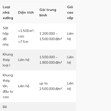
Loại
Gói
Gói trung
nhà
Diện tích
cao
bình
xưởng
cấp
Sắt
<1.500 m²,
hộp
1.200.000 –
Liên
cao
đồ
1.500.000 đ/m²
hệ
<7.5 m
nhẹ
Khung
1.500.000 –
Liên
thép
Liên hệ
1.800.000 đ/m²
hệ
loại I
Khung
thép
up to
Liên
lớn,
Liên hệ
2.500.000 đ/m²
hệ
đầu tư
cao
Bê