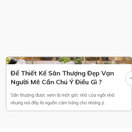
Để Thiết Kế Sân Thượng Đẹp Vạn
Người Mê Cần Chú Ý Điều Gì ?
Sân thượng được xem là một góc nhỏ của ngôi nhà
nhưng nơi đây là nguồn cảm hứng cho những ý
tưởng thiết kế sân thượng đẹp nhằm mang đến không
gian thư giãn lý tưởng cảm nhận sự gần gũi với thiên
nhiên và hơn cả nâng tầm đẳng cấp, thẩm mỹ của một