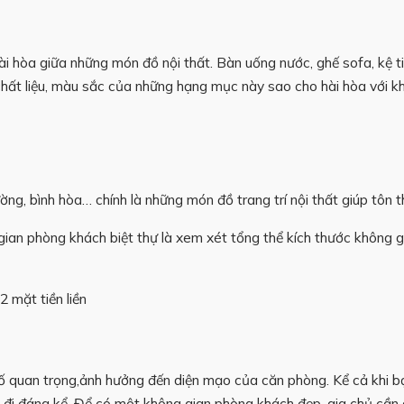
i hòa giữa những món đồ nội thất. Bàn uống nước, ghế sofa, kệ ti
hất liệu, màu sắc của những hạng mục này sao cho hài hòa với kh
 tường, bình hòa… chính là những món đồ trang trí nội thất giúp tô
 gian phòng khách biệt thự là xem xét tổng thể kích thước không 
 2 mặt tiền liền
u tố quan trọng,ảnh hưởng đến diện mạo của căn phòng. Kể cả khi 
ảm đi đáng kể. Để có một không gian phòng khách đẹp, gia chủ cầ