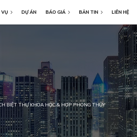
 VỤ
DỰ ÁN
BÁO GIÁ
BẢN TIN
LIÊN HỆ
ÁCH BIỆT THỰ KHOA HỌC & HỢP PHONG THỦY