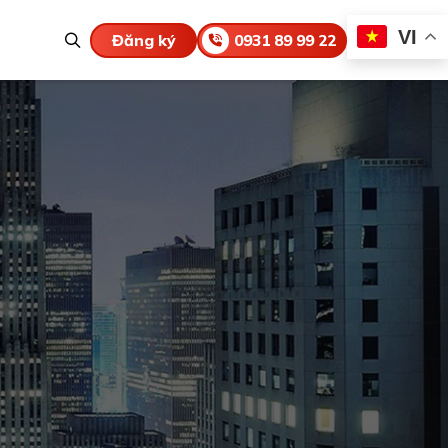
VI
Đăng ký
0931 89 99 22