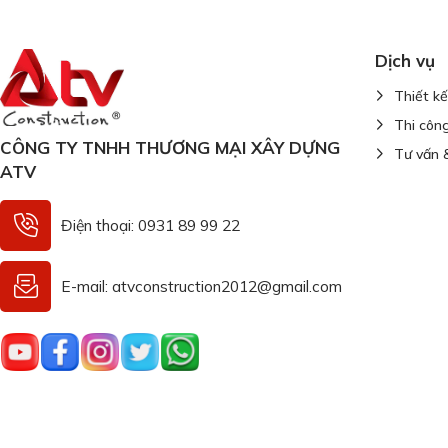
Dịch vụ
Thiết k
Thi côn
CÔNG TY TNHH THƯƠNG MẠI XÂY DỰNG
Tư vấn &
ATV
Điện thoại: 0931 89 99 22
E-mail: atvconstruction2012@gmail.com