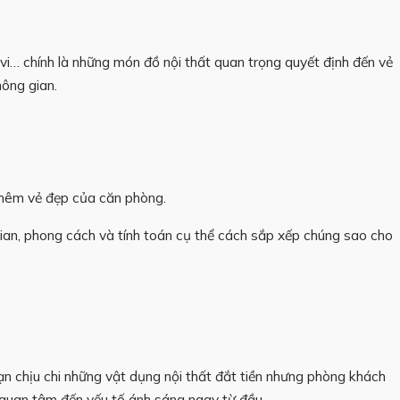
vi… chính là những món đồ nội thất quan trọng quyết định đến vẻ
ông gian.
n thêm vẻ đẹp của căn phòng.
gian, phong cách và tính toán cụ thể cách sắp xếp chúng sao cho
bạn chịu chi những vật dụng nội thất đắt tiền nhưng phòng khách
n quan tâm đến yếu tố ánh sáng ngay từ đầu.