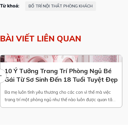
Tags
BỐ TRÍ NỘI THẤT PHÒNG KHÁCH
BÀI VIẾT LIÊN QUAN
10 Ý Tưởng Trang Trí Phòng Ngủ Bé
Gái Từ Sơ Sinh Đến 18 Tuổi Tuyệt Đẹp
Ba mẹ luôn tình yêu thương cho các con vì thế mà việc
trang trí một phòng ngủ như thế nào luôn được quan tâm.
Hiểu được nỗi lòng đó, ATV Construction xin đưa ra những
gợi ý trang trí phòng ngủ cho bé gái từ sơ sinh đến 18
tuổi để các gia chủ có …