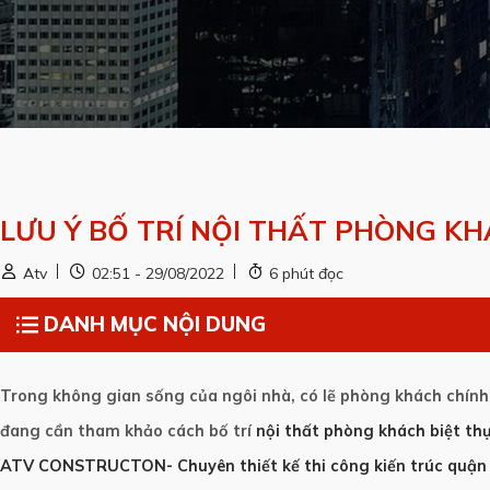
LƯU Ý BỐ TRÍ NỘI THẤT PHÒNG K
Atv
02:51 - 29/08/2022
6 phút đọc
DANH MỤC NỘI DUNG
Trong không gian sống của ngôi nhà, có lẽ phòng khách chính 
đang cần tham khảo cách bố trí
nội thất phòng khách biệt th
ATV CONSTRUCTON- Chuyên thiết kế thi công kiến trúc quận