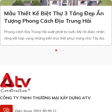
Mẫu Thiết Kế Biệt Thự 3 Tầng Đẹp Ấn
Tượng Phong Cách Địa Trung Hải
Phong cách Địa Trung Hải xuất phát từ nước Mỹ rồi được nhân
rộng kết hợp cùng những kiến trúc thời phục hưng như Tây Ban
Nha, kiến trúc ý… . Với lối thiết kế đơn giản, không có nhiều họa
tiết cộng hưởng thêm những gam màu nhẹ nhàng, mái vòm
cong giúp thiết …
CÔNG TY TNHH THƯƠNG MẠI XÂY DỰNG ATV
Điện thoại: 0931 89 99 22