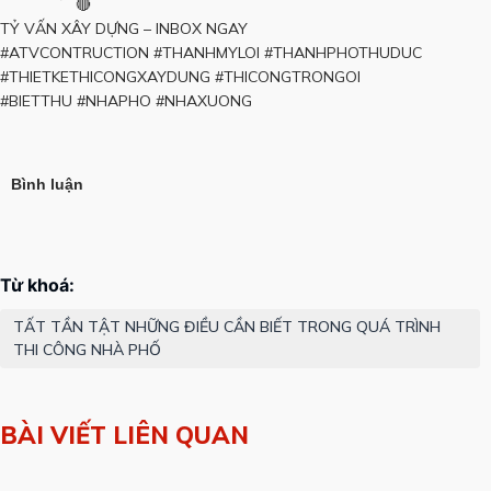
TỶ VẤN XÂY DỰNG – INBOX NGAY
#ATVCONTRUCTION
#THANHMYLOI
#THANHPHOTHUDUC
#THIETKETHICONGXAYDUNG
#THICONGTRONGOI
#BIETTHU
#NHAPHO
#NHAXUONG
Bình luận
TẤT TẦN TẬT NHỮNG ĐIỀU CẦN BIẾT TRONG QUÁ TRÌNH
Tags
THI CÔNG NHÀ PHỐ
BÀI VIẾT LIÊN QUAN