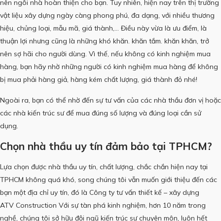
nên ngôi nhà hoàn thiện cho bạn.
Tuy nhiên, hiện nay trên thị trường
vật liệu xây dựng ngày càng phong phú, đa dạng, với nhiều thương
hiệu, chủng loại, mẫu mã, giá thành,… Điều này vừa là ưu điểm, là
thuận lợi nhưng cũng là những khó khăn. khăn tắm.
khăn khăn, trở
nên sợ hãi cho người dùng.
Vì thế, nếu không có kinh nghiệm mua
hàng, bạn hãy nhờ những người có kinh nghiệm mua hàng để không
bị mua phải hàng giả, hàng kém chất lượng, giá thành đỏ nhé!
Ngoài ra, bạn có thể nhờ đến sự tư vấn của các nhà thầu đơn vị hoặc
các nhà kiến ​​trúc sư để mua đúng số lượng và đúng loại cần sử
dụng.
Chọn nhà thầu uy tín đảm bảo tại TPHCM?
Lựa chọn được nhà thầu uy tín, chất lượng, chắc chắn hiện nay tại
TPHCM không quá khó, song chúng tôi vẫn muốn giới thiệu đến các
bạn một địa chỉ uy tín, đó là Công ty tư vấn thiết kế – xây dựng
ATV Construction
Với sự tàn phá kinh nghiệm, hơn 10 năm trong
nghề, chúng tôi sở hữu đội ngũ kiến ​​trúc sư chuyên môn, luôn hết