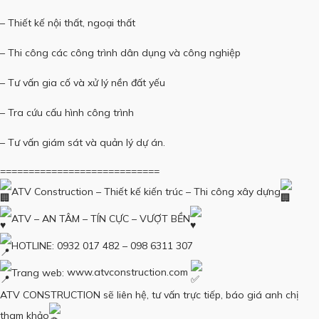
– Thiết kế nội thất, ngoại thất
– Thi công các công trình dân dụng và công nghiệp
– Tư vấn gia cố và xử lý nền đất yếu
– Tra cứu cấu hình công trình
– Tư vấn giám sát và quản lý dự án.
============================
ATV Construction – Thiết kế kiến ​​trúc – Thi công xây dựng
ATV – AN TÂM – TÍN CỰC – VƯỢT BỀN
HOTLINE: 0932 017 482 – 098 6311 307
Trang web:
www.atvconstruction.com
ATV CONSTRUCTION sẽ liên hệ, tư vấn trực tiếp, báo giá anh chị
tham khảo