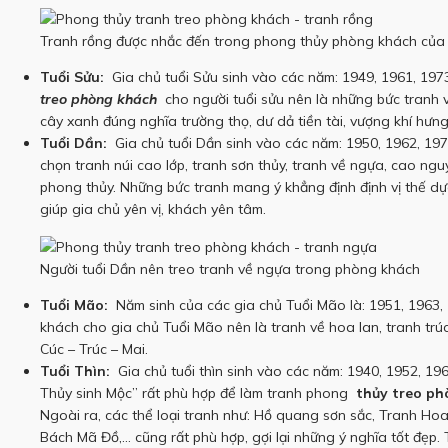
Tranh rồng được nhắc đến trong phong thủy phòng khách của 
Tuổi Sửu:
Gia chủ tuổi Sửu sinh vào các năm: 1949, 1961, 197
treo phòng khách
cho người tuổi sửu nên là những bức tranh
cây xanh đúng nghĩa trường thọ, dư dả tiền tài, vượng khí hưng
Tuổi Dần:
Gia chủ tuổi Dần sinh vào các năm: 1950, 1962, 197
chọn tranh núi cao lớp, tranh sơn thủy, tranh về ngựa, cao n
phong thủy.
Những bức tranh mang ý khẳng định định vị thế dự
giúp gia chủ yên vị, khách yên tâm.
Người tuổi Dần nên treo tranh về ngựa trong phòng khách
Tuổi Mão:
Năm sinh của các gia chủ Tuổi Mão là: 1951, 1963, 
khách cho gia chủ Tuổi Mão nên là tranh về hoa lan, tranh trú
Cúc – Trúc – Mai.
Tuổi Thìn:
Gia chủ tuổi thìn sinh vào các năm: 1940, 1952, 196
Thủy sinh Mộc” rất phù hợp để làm tranh phong
thủy treo ph
Ngoài ra, các thể loại tranh như: Hồ quang sơn sắc, Tranh H
Bách Mã Đồ,… cũng rất phù hợp, gợi lại những ý nghĩa tốt đẹp.