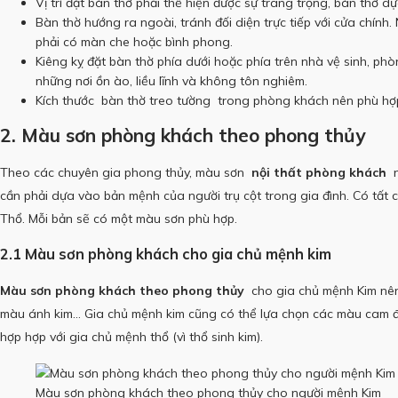
Vị trí đặt bàn thờ phải thể hiện được sự trang trọng, bàn thờ 
Bàn thờ hướng ra ngoài, tránh đối diện trực tiếp với cửa chính.
phải có màn che hoặc bình phong.
Kiêng kỵ đặt bàn thờ phía dưới hoặc phía trên nhà vệ sinh, phò
những nơi ồn ào, liều lĩnh và không tôn nghiêm.
Kích thước
bàn thờ treo tường
trong phòng khách nên phù hợ
2. Màu sơn phòng khách theo phong thủy
Theo các chuyên gia phong thủy, màu sơn
nội thất phòng khách
n
cần phải dựa vào bản mệnh của người trụ cột trong gia đình.
Có tất 
Thổ.
Mỗi bản sẽ có một màu sơn phù hợp.
2.1 Màu sơn phòng khách cho gia chủ mệnh kim
Màu sơn phòng khách theo phong thủy
cho gia chủ mệnh Kim nên 
màu ánh kim… Gia chủ mệnh kim cũng có thể lựa chọn các màu cam đ
hợp hợp với gia chủ mệnh thổ (vì thổ sinh kim).
Màu sơn phòng khách theo phong thủy cho người mệnh Kim