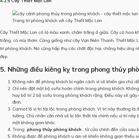
4.2.5 Cây Thiết Mộc Lan
Trang trí phòng khách với cây Thiết Mộc Lan
Cây Thiết Mộc Lan có lá màu xanh, chấm trắng ở giữa.
Cây có hoa k
trắng, có mùi thơm.
Cũng giống như cây Vạn Niên Thanh, Thiết Mộc L
trí phòng khách.
Nó cũng hấp thụ các chất độc hại, chống hiệu ứng n
đẹp.
5. Những điều kiêng kỵ trong phong thủy ph
Không nên để phòng khách bị ngăn cách vì sẽ khiến gia chủ dễ
Chỉ nên đặt một bộ sofa hoàn chỉnh trong phòng khách.
Không
hay bố trí 2 bộ sofa trong phòng khách rộng.
Điều này sẽ gây r
đình.
Cannot lộ vị trí tài lộc trong phòng khách.
Vị trí này thường là
tường.
Chủ nhân căn nhà sẽ bị tổn thất tài chính nếu vị trí nà
một không gian khác.
Trong
phong thủy phòng khách
, từ cửa chính đến cửa sau
Không được để phòng khách u ám sẽ khiến không gian thiếu sin