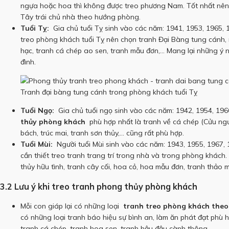
ngựa hoặc hoa thì không được treo phương Nam.
Tốt nhất nê
Tây trái chủ nhà theo hướng phòng.
Tuổi Tỵ:
Gia chủ tuổi Tỵ sinh vào các năm: 1941, 1953, 1965, 1
treo phòng khách tuổi Tỵ nên chọn tranh Đại Bàng tung cánh,
hạc, tranh cá chép ao sen, tranh mẫu đơn,… Mang lại những ý n
đình.
Tranh đại bàng tung cánh trong phòng khách tuổi Tỵ
Tuổi Ngọ:
Gia chủ tuổi ngọ sinh vào các năm: 1942, 1954, 196
thủy phòng khách
phù hợp nhất là tranh về cá chép (Cửu ngư
bách, trúc mai, tranh sơn thủy,… cũng rất phù hợp.
Tuổi Mùi:
Người tuổi Mùi sinh vào các năm: 1943, 1955, 1967, 1
cần thiết treo tranh trang trí trong nhà và trong phòng khách.
thủy hữu tình, tranh cây cối, hoa cỏ, hoa mẫu đơn, tranh thảo
3.2 Lưu ý khi treo tranh phong thủy phòng khách
Mỗi con giáp lại có những loại
tranh treo phòng khách theo
có những loại tranh báo hiệu sự bình an, làm ăn phát đạt phù 
tranh cá chép, tranh hoa sen, tranh hậu đậu cành thông…