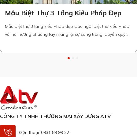
Mẫu Biệt Thự 3 Tầng Kiểu Pháp Đẹp
Mẫu biệt thự 3 tầng kiểu Pháp đẹp Các ngôi biệt thự kiểu Pháp
với hơi hướng phương tây mang lại sự sang trọng, quyền quý
cho gia chủ vẫn đang là mẫu biệt thự được ưa chuộng bởi nhiều
người. Hôm nay ATV Construction lại tiếp tục giới thiệu đến quý
khách một mẫu …
CÔNG TY TNHH THƯƠNG MẠI XÂY DỰNG ATV
Điện thoại: 0931 89 99 22