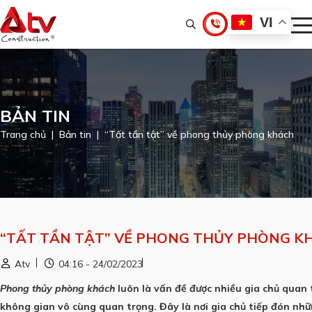
VI
BẢN TIN
Trang chủ
Bản tin
“Tất tần tật” về phong thủy phòng khách
“TẤT TẦN TẬT” VỀ PHONG THỦY PHÒNG K
Atv
04:16 - 24/02/2023
Phong thủy phòng khách
luôn là vấn đề được nhiều gia chủ quan
không gian vô cùng quan trọng.
Đây là nơi gia chủ tiếp đón nhữ