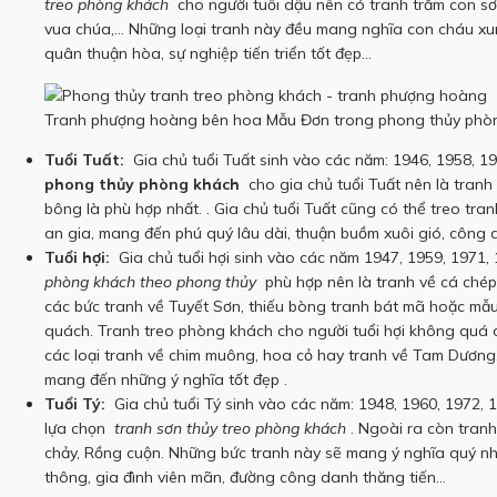
treo phòng khách
cho người tuổi dậu nên có tranh trăm con s
vua chúa,… Những loại tranh này đều mang nghĩa con cháu xu
quân thuận hòa, sự nghiệp tiến triển tốt đẹp…
Tranh phượng hoàng bên hoa Mẫu Đơn trong phong thủy phò
Tuổi Tuất:
Gia chủ tuổi Tuất sinh vào các năm: 1946, 1958, 1
phong thủy phòng khách
cho gia chủ tuổi Tuất nên là tran
bông là phù hợp nhất. .
Gia chủ tuổi Tuất cũng có thể treo tran
an gia, mang đến phú quý lâu dài, thuận buồm xuôi gió, công 
Tuổi hợi:
Gia chủ tuổi hợi sinh vào các năm 1947, 1959, 1971,
phòng khách theo phong thủy
phù hợp nên là tranh về cá chép
các bức tranh về Tuyết Sơn, thiếu bòng tranh bát mã hoặc mẫu 
quách.
Tranh treo phòng khách cho người tuổi hợi không quá c
các loại tranh về chim muông, hoa cỏ hay tranh về Tam Dương,
mang đến những ý nghĩa tốt đẹp .
Tuổi Tý:
Gia chủ tuổi Tý sinh vào các năm: 1948, 1960, 1972, 1
lựa chọn
tranh sơn thủy treo phòng khách
.
Ngoài ra còn tranh
chảy, Rồng cuộn.
Những bức tranh này sẽ mang ý nghĩa quý nhâ
thông, gia đình viên mãn, đường công danh thăng tiến…