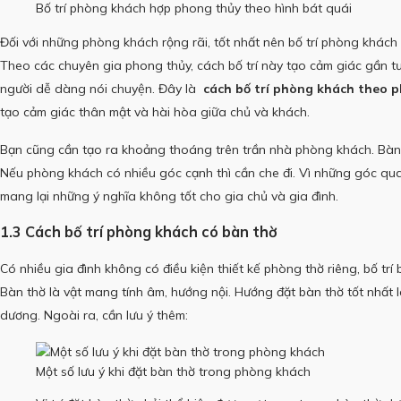
Bố trí phòng khách hợp phong thủy theo hình bát quái
Đối với những phòng khách rộng rãi, tốt nhất nên bố trí phòng khách 
Theo các chuyên gia phong thủy, cách bố trí này tạo cảm giác gần tư
người dễ dàng nói chuyện.
Đây là
cách bố trí phòng khách theo 
tạo cảm giác thân mật và hài hòa giữa chủ và khách.
Bạn cũng cần tạo ra khoảng thoáng trên trần nhà phòng khách.
Bàn
Nếu phòng khách có nhiều góc cạnh thì cần che đi.
Vì những góc qua
mang lại những ý nghĩa không tốt cho gia chủ và gia đình.
1.3 Cách bố trí phòng khách có bàn thờ
Có nhiều gia đình không có điều kiện thiết kế phòng thờ riêng, bố tr
Bàn thờ là vật mang tính âm, hướng nội.
Hướng đặt bàn thờ tốt nhất 
dương.
Ngoài ra, cần lưu ý thêm:
Một số lưu ý khi đặt bàn thờ trong phòng khách