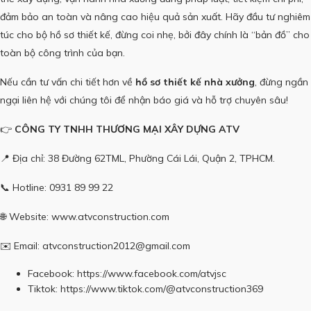
đảm bảo an toàn và nâng cao hiệu quả sản xuất. Hãy đầu tư nghiêm
túc cho bộ hồ sơ thiết kế, đừng coi nhẹ, bởi đây chính là “bản đồ” cho
toàn bộ công trình của bạn.
Nếu cần tư vấn chi tiết hơn về
hồ sơ thiết kế nhà xưởng
, đừng ngần
ngại liên hệ với chúng tôi để nhận báo giá và hỗ trợ chuyên sâu!
👉
CÔNG TY TNHH THƯƠNG MẠI XÂY DỰNG ATV
📍 Địa chỉ: 38 Đường 62TML, Phường Cái Lái, Quận 2, TPHCM.
📞 Hotline: 0931 89 99 22
🌐 Website:
www.atvconstruction.com
✉️ Email: atvconstruction2012@gmail.com
Facebook:
https://www.facebook.com/atvjsc
Tiktok:
https://www.tiktok.com/@atvconstruction369