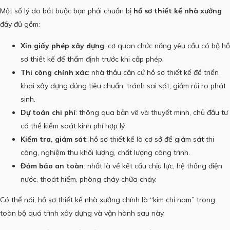
Một số lý do bắt buộc bạn phải chuẩn bị
hồ sơ thiết kế nhà xưởng
đầy đủ gồm:
Xin giấy phép xây dựng
: cơ quan chức năng yêu cầu có bộ hồ
sơ thiết kế để thẩm định trước khi cấp phép.
Thi công chính xác
: nhà thầu căn cứ hồ sơ thiết kế để triển
khai xây dựng đúng tiêu chuẩn, tránh sai sót, giảm rủi ro phát
sinh.
Dự toán chi phí
: thông qua bản vẽ và thuyết minh, chủ đầu tư
có thể kiểm soát kinh phí hợp lý.
Kiểm tra, giám sát
: hồ sơ thiết kế là cơ sở để giám sát thi
công, nghiệm thu khối lượng, chất lượng công trình.
Đảm bảo an toàn
: nhất là về kết cấu chịu lực, hệ thống điện
nước, thoát hiểm, phòng cháy chữa cháy.
Có thể nói, hồ sơ thiết kế nhà xưởng chính là “kim chỉ nam” trong
toàn bộ quá trình xây dựng và vận hành sau này.